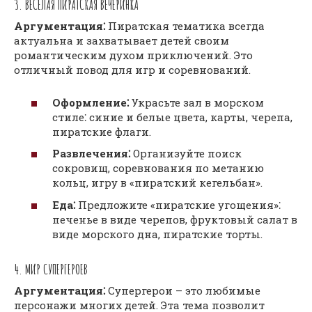
3. ВЕСЕЛАЯ ПИРАТСКАЯ ВЕЧЕРИНКА
Аргументация⁚
Пиратская тематика всегда
актуальна и захватывает детей своим
романтическим духом приключений. Это
отличный повод для игр и соревнований.
Оформление⁚
Украсьте зал в морском
стиле⁚ синие и белые цвета, карты, черепа,
пиратские флаги.
Развлечения⁚
Организуйте поиск
сокровищ, соревнования по метанию
кольц, игру в «пиратский кегельбан».
Еда⁚
Предложите «пиратские угощения»⁚
печенье в виде черепов, фруктовый салат в
виде морского дна, пиратские торты.
4. МИР СУПЕРГЕРОЕВ
Аргументация⁚
Супергерои – это любимые
персонажи многих детей. Эта тема позволит