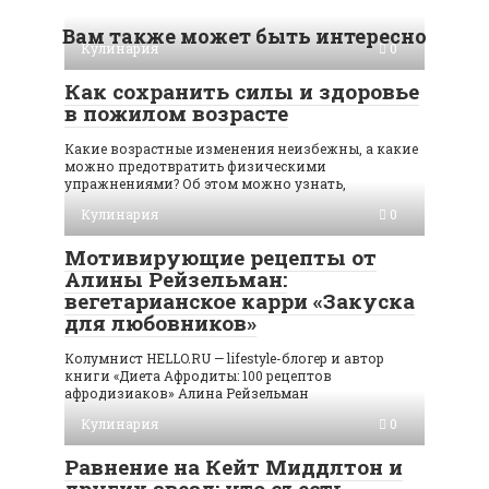
Вам также может быть интересно
Кулинария
0
Как сохранить силы и здоровье
в пожилом возрасте
Какие возрастные изменения неизбежны, а какие
можно предотвратить физическими
упражнениями? Об этом можно узнать,
Кулинария
0
Мотивирующие рецепты от
Алины Рейзельман:
вегетарианское карри «Закуска
для любовников»
Колумнист HELLO.RU — lifestyle-блогер и автор
книги «Диета Афродиты: 100 рецептов
афродизиаков» Алина Рейзельман
Кулинария
0
Равнение на Кейт Миддлтон и
других звезд: что съесть,