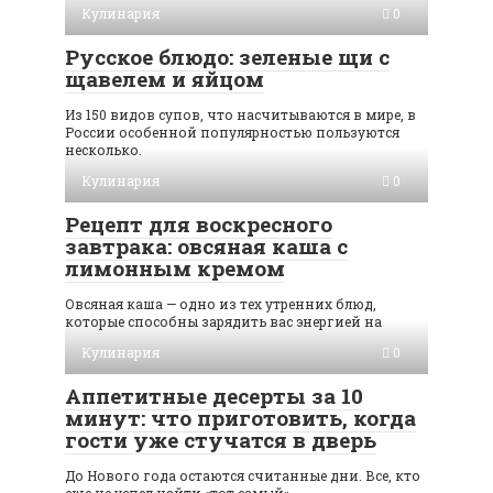
Кулинария
0
Русское блюдо: зеленые щи с
щавелем и яйцом
Из 150 видов супов, что насчитываются в мире, в
России особенной популярностью пользуются
несколько.
Кулинария
0
Рецепт для воскресного
завтрака: овсяная каша с
лимонным кремом
Овсяная каша — одно из тех утренних блюд,
которые способны зарядить вас энергией на
Кулинария
0
Аппетитные десерты за 10
минут: что приготовить, когда
гости уже стучатся в дверь
До Нового года остаются считанные дни. Все, кто
еще не успел найти «тот самый»