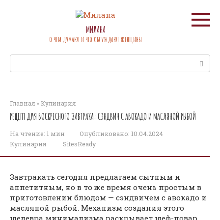
Перейти
к
контенту
МИЛАНА
О ЧЕМ ДУМАЮТ И ЧТО ОБСУЖДАЮТ ЖЕНЩИНЫ
Поиск:
Главная
»
Кулинария
РЕЦЕПТ ДЛЯ ВОСКРЕСНОГО ЗАВТРАКА: СЭНДВИЧ С АВОКАДО И МАСЛЯНОЙ РЫБОЙ
На чтение:
1 мин
Опубликовано:
10.04.2024
Кулинария
SitesReady
Завтракать сегодня предлагаем сытным и
аппетитным, но в то же время очень простым в
приготовлении блюдом — сэндвичем с авокадо и
масляной рыбой. Механизм создания этого
шедевра минимализма раскрывает шеф-повар