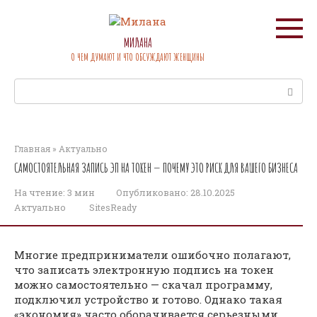
Перейти
к
контенту
МИЛАНА
О ЧЕМ ДУМАЮТ И ЧТО ОБСУЖДАЮТ ЖЕНЩИНЫ
Поиск:
Главная
»
Актуально
САМОСТОЯТЕЛЬНАЯ ЗАПИСЬ ЭП НА ТОКЕН — ПОЧЕМУ ЭТО РИСК ДЛЯ ВАШЕГО БИЗНЕСА
На чтение:
3 мин
Опубликовано:
28.10.2025
Актуально
SitesReady
Многие предприниматели ошибочно полагают,
что записать электронную подпись на токен
можно самостоятельно — скачал программу,
подключил устройство и готово. Однако такая
«экономия» часто оборачивается серьезными