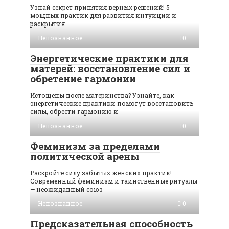
Узнай секрет принятия верных решений! 5
мощных практик для развития интуиции и
раскрытия
Непознанное
0
Энергетические практики для
матерей: восстановление сил и
обретение гармонии
Истощены после материнства? Узнайте, как
энергетические практики помогут восстановить
силы, обрести гармонию и
Непознанное
0
Феминизм за пределами
политической арены
Раскройте силу забытых женских практик!
Современный феминизм и таинственные ритуалы
— неожиданный союз
Непознанное
0
Предсказательная способность