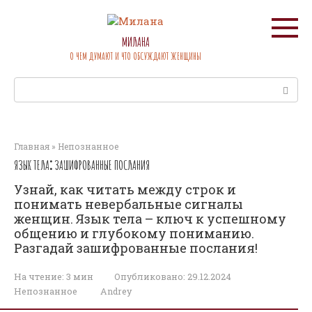
Перейти
к
контенту
МИЛАНА
О ЧЕМ ДУМАЮТ И ЧТО ОБСУЖДАЮТ ЖЕНЩИНЫ
Поиск:
Главная
»
Непознанное
ЯЗЫК ТЕЛА⁚ ЗАШИФРОВАННЫЕ ПОСЛАНИЯ
Узнай, как читать между строк и
понимать невербальные сигналы
женщин. Язык тела – ключ к успешному
общению и глубокому пониманию.
Разгадай зашифрованные послания!
На чтение:
3 мин
Опубликовано:
29.12.2024
Непознанное
Andrey