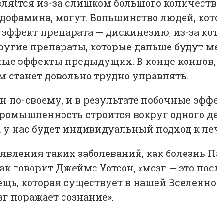
ляtтся из-за слишком большого количества
 дофамина, могут. Большинство людей, ко
ффект препарата — дискинезию, из-за кот
угие препараты, которые дальше будут ме
ные эффекты предыдущих. В конце концов
ем станет довольно трудно управлять.
ен по-своему, и в результате побочные эф
омышленность строится вокруг одного дев
 у нас будет индивидуальный подход к леч
вления таких заболеваний, как болезнь П
ак говорит Джеймс Уотсон, «мозг — это по
ещь, которая существует в нашей Вселенно
г поражает сознание».