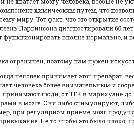
 не хватает мозгу человека, вообще не ук
 компонент химическим путем, что позвол
му миру. Тот факт, что это открытие сост
олезнь Паркинсона диагностировали 60 лет
т функционировать вполне нормально, и в
 когда человек принимает этот препарат, в
лает человека более внимательным и соср
й принимают люди, от ТГК в марихуане до 
орами в мозге. Они либо стимулируют, ли
имер, при регулярном приеме мозг продуц
ривыкание. Не то чтобы это было плохо, п