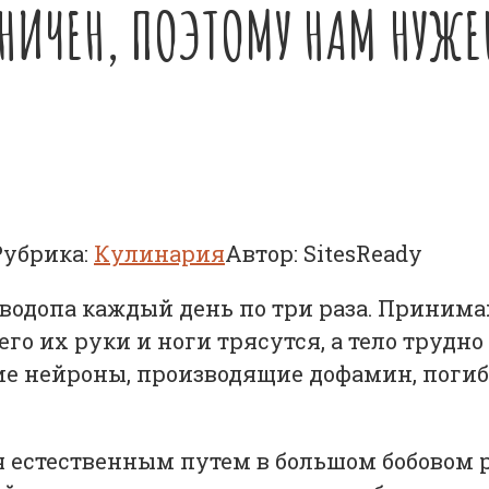
АНИЧЕН, ПОЭТОМУ НАМ НУЖ
Рубрика:
Кулинария
Автор:
SitesReady
допа каждый день по три раза. Принимают
го их руки и ноги трясутся, а тело трудно 
е нейроны, производящие дофамин, погибл
естественным путем в большом бобовом ра