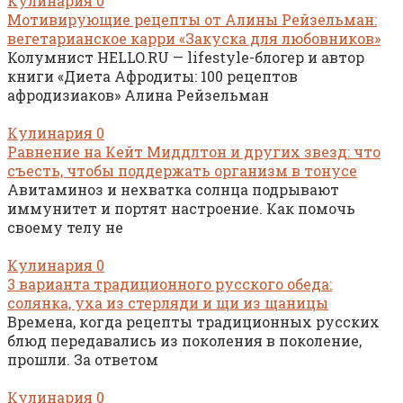
Кулинария
0
Мотивирующие рецепты от Алины Рейзельман:
вегетарианское карри «Закуска для любовников»
Колумнист HELLO.RU — lifestyle-блогер и автор
книги «Диета Афродиты: 100 рецептов
афродизиаков» Алина Рейзельман
Кулинария
0
Равнение на Кейт Миддлтон и других звезд: что
съесть, чтобы поддержать организм в тонусе
Авитаминоз и нехватка солнца подрывают
иммунитет и портят настроение. Как помочь
своему телу не
Кулинария
0
3 варианта традиционного русского обеда:
солянка, уха из стерляди и щи из щаницы
Времена, когда рецепты традиционных русских
блюд передавались из поколения в поколение,
прошли. За ответом
Кулинария
0