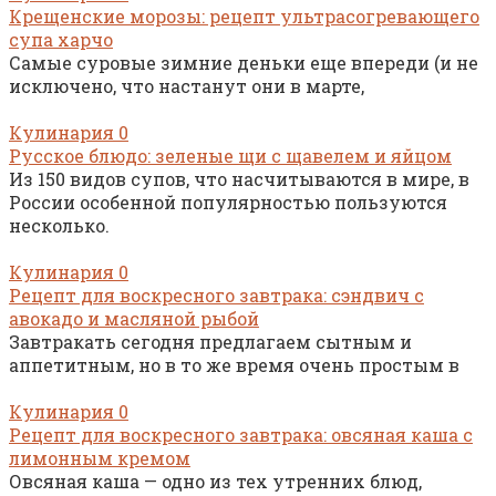
Крещенские морозы: рецепт ультрасогревающего
супа харчо
Самые суровые зимние деньки еще впереди (и не
исключено, что настанут они в марте,
Кулинария
0
Русское блюдо: зеленые щи с щавелем и яйцом
Из 150 видов супов, что насчитываются в мире, в
России особенной популярностью пользуются
несколько.
Кулинария
0
Рецепт для воскресного завтрака: сэндвич с
авокадо и масляной рыбой
Завтракать сегодня предлагаем сытным и
аппетитным, но в то же время очень простым в
Кулинария
0
Рецепт для воскресного завтрака: овсяная каша с
лимонным кремом
Овсяная каша — одно из тех утренних блюд,