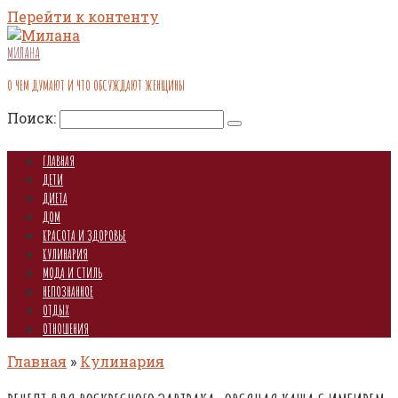
Перейти к контенту
МИЛАНА
О ЧЕМ ДУМАЮТ И ЧТО ОБСУЖДАЮТ ЖЕНЩИНЫ
Поиск:
ГЛАВНАЯ
ДЕТИ
ДИЕТА
ДОМ
КРАСОТА И ЗДОРОВЬЕ
КУЛИНАРИЯ
МОДА И СТИЛЬ
НЕПОЗНАННОЕ
ОТДЫХ
ОТНОШЕНИЯ
Главная
»
Кулинария