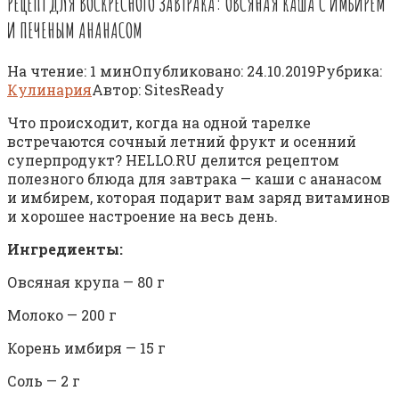
РЕЦЕПТ ДЛЯ ВОСКРЕСНОГО ЗАВТРАКА: ОВСЯНАЯ КАША С ИМБИРЕМ
И ПЕЧЕНЫМ АНАНАСОМ
На чтение:
1 мин
Опубликовано:
24.10.2019
Рубрика:
Кулинария
Автор:
SitesReady
Что происходит, когда на одной тарелке
встречаются сочный летний фрукт и осенний
суперпродукт? HELLO.RU делится рецептом
полезного блюда для завтрака — каши с ананасом
и имбирем, которая подарит вам заряд витаминов
и хорошее настроение на весь день.
Ингредиенты:
Овсяная крупа — 80 г
Молоко — 200 г
Корень имбиря — 15 г
Соль — 2 г