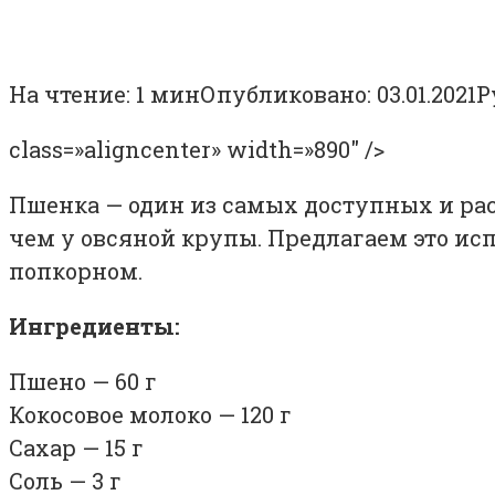
На чтение:
1 мин
Опубликовано:
03.01.2021
Р
class=»aligncenter» width=»890″ />
Пшенка — один из самых доступных и рас
чем у овсяной крупы. Предлагаем это исп
попкорном.
Ингредиенты:
Пшено — 60 г
Кокосовое молоко — 120 г
Сахар — 15 г
Соль — 3 г