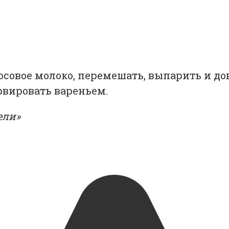
осовое молоко, перемешать, выпарить и до
вировать вареньем.
ели»