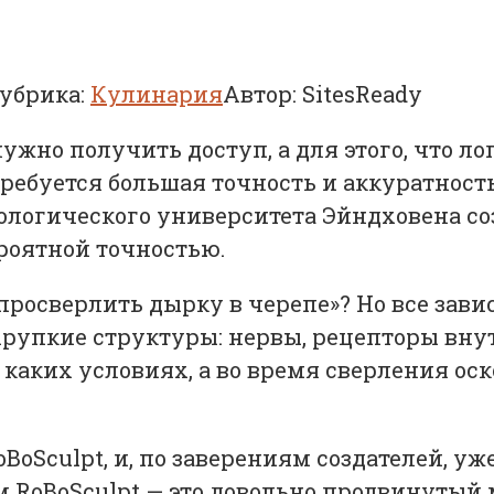
убрика:
Кулинария
Автор:
SitesReady
ужно получить доступ, а для этого, что ло
требуется большая точность и аккуратност
ологического университета Эйндховена со
роятной точностью.
«просверлить дырку в черепе»? Но все завис
хрупкие структуры: нервы, рецепторы вну
каких условиях, а во время сверления оско
oSculpt, и, по заверениям создателей, уж
ам RoBoSculpt — это довольно продвинуты